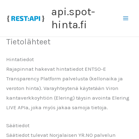
Siirry
api.spot-
sisältöön
hinta.fi
Tietolähteet
Hintatiedot
Rajapinnat hakevat hintatiedot ENTSO-E
Transparency Platform palvelusta (kellonaika ja
veroton hinta). Varayhteytenä käytetään Viron
kantaverkkoyhtiön (Elering) täysin avointa Elering
LIVE APIa, joka myös jakaa samoja tietoja.
Säätiedot
Säätiedot tulevat Norjalaisen YR.NO palvelun