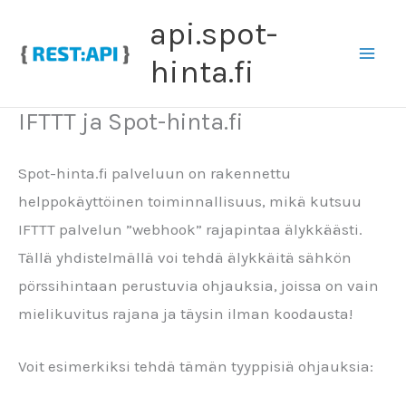
Siirry
api.spot-
sisältöön
hinta.fi
IFTTT ja Spot-hinta.fi
Spot-hinta.fi palveluun on rakennettu
helppokäyttöinen toiminnallisuus, mikä kutsuu
IFTTT palvelun ”webhook” rajapintaa älykkäästi.
Tällä yhdistelmällä voi tehdä älykkäitä sähkön
pörssihintaan perustuvia ohjauksia, joissa on vain
mielikuvitus rajana ja täysin ilman koodausta!
Voit esimerkiksi tehdä tämän tyyppisiä ohjauksia: