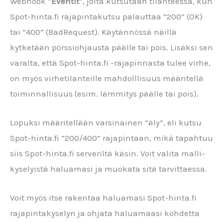
Webhook ”
Eventit
”, joita kutsutaan tilanteessa, kun
Spot-hinta.fi rajapintakutsu palauttaa ”200” (OK)
tai ”400” (BadRequest). Käytännössä näillä
kytketään pörssiohjausta päälle tai pois. Lisäksi sen
varalta, että Spot-hinta.fi -rajapinnasta tulee virhe,
on myös virhetilanteille mahdolllisuus määritellä
toiminnallisuus (esim. lämmitys päälle tai pois).
Lopuksi määritellään varsinainen ”äly”, eli kutsu
Spot-hinta.fi ”200/400” rajapintaan, mikä tapahtuu
siis Spot-hinta.fi serveriltä käsin. Voit valita malli-
kyselyistä haluamasi ja muokata sitä tarvittaessa.
Voit myös itse rakentaa haluamasi Spot-hinta.fi
rajapintakyselyn ja ohjata haluamaasi kohdetta