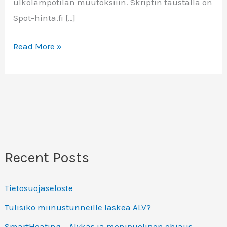
ulkolämpötilan muutoksiiin. Skriptin taustalla on
Spot-hinta.fi […]
SmartHeating
Read More »
–
Älykäs
ja
monipuolinen
ohjaus
Recent Posts
Tietosuojaseloste
Tulisiko miinustunneille laskea ALV?
SmartHeating – Älykäs ja monipuolinen ohjaus