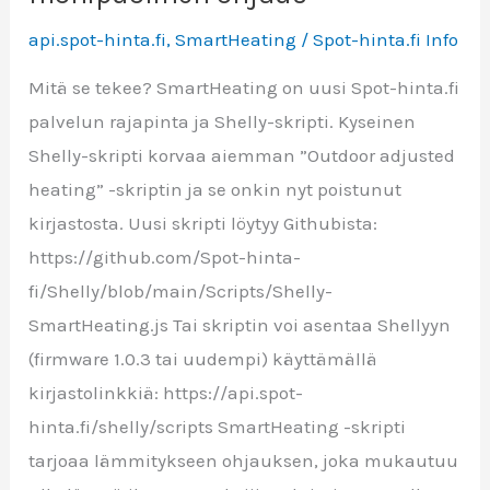
api.spot-hinta.fi
,
SmartHeating
/
Spot-hinta.fi Info
Mitä se tekee? SmartHeating on uusi Spot-hinta.fi
palvelun rajapinta ja Shelly-skripti. Kyseinen
Shelly-skripti korvaa aiemman ”Outdoor adjusted
heating” -skriptin ja se onkin nyt poistunut
kirjastosta. Uusi skripti löytyy Githubista:
https://github.com/Spot-hinta-
fi/Shelly/blob/main/Scripts/Shelly-
SmartHeating.js Tai skriptin voi asentaa Shellyyn
(firmware 1.0.3 tai uudempi) käyttämällä
kirjastolinkkiä: https://api.spot-
hinta.fi/shelly/scripts SmartHeating -skripti
tarjoaa lämmitykseen ohjauksen, joka mukautuu