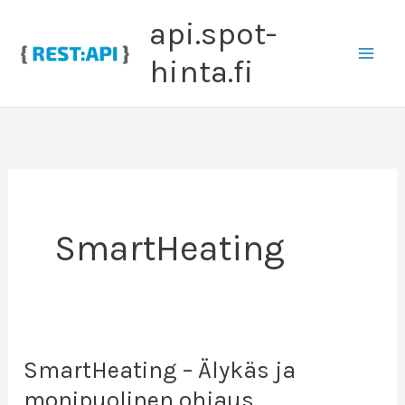
Siirry
api.spot-
sisältöön
hinta.fi
SmartHeating
SmartHeating – Älykäs ja
monipuolinen ohjaus