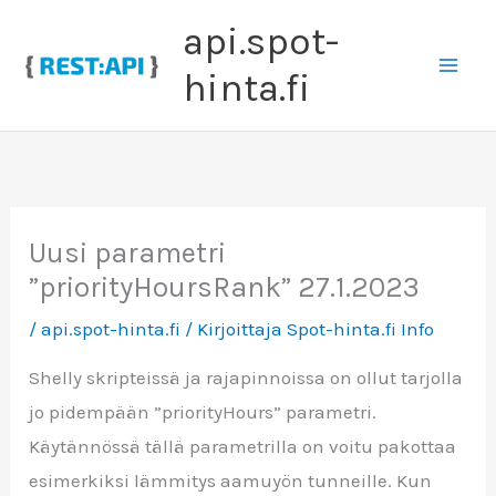
Siirry
api.spot-
sisältöön
hinta.fi
Uusi parametri
”priorityHoursRank” 27.1.2023
/
api.spot-hinta.fi
/ Kirjoittaja
Spot-hinta.fi Info
Shelly skripteissä ja rajapinnoissa on ollut tarjolla
jo pidempään ”priorityHours” parametri.
Käytännössä tällä parametrilla on voitu pakottaa
esimerkiksi lämmitys aamuyön tunneille. Kun