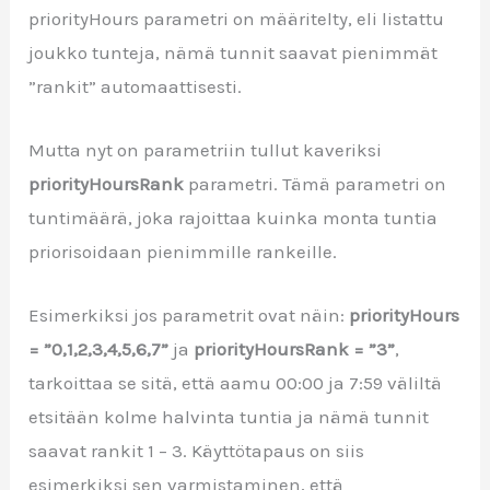
priorityHours parametri on määritelty, eli listattu
joukko tunteja, nämä tunnit saavat pienimmät
”rankit” automaattisesti.
Mutta nyt on parametriin tullut kaveriksi
priorityHoursRank
parametri. Tämä parametri on
tuntimäärä, joka rajoittaa kuinka monta
tuntia
priorisoidaan pienimmille rankeille.
Esimerkiksi jos parametrit ovat näin:
priorityHours
= ”0,1,2,3,4,5,6,7”
ja
priorityHoursRank = ”3”
,
tarkoittaa se sitä, että aamu 00:00 ja 7:59 väliltä
etsitään kolme halvinta tuntia ja nämä tunnit
saavat rankit 1 – 3. Käyttötapaus on siis
esimerkiksi sen varmistaminen, että