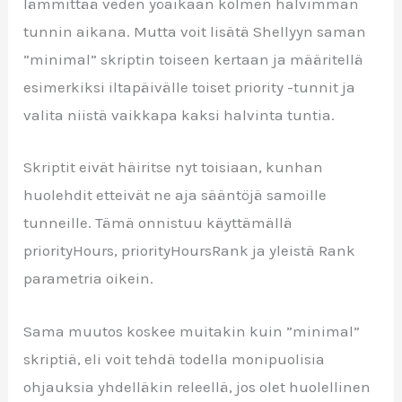
lämmittää veden yöaikaan kolmen halvimman
tunnin aikana. Mutta voit lisätä Shellyyn saman
”minimal” skriptin toiseen kertaan ja määritellä
esimerkiksi iltapäivälle toiset priority -tunnit ja
valita niistä vaikkapa kaksi halvinta tuntia.
Skriptit eivät häiritse nyt toisiaan, kunhan
huolehdit etteivät ne aja sääntöjä samoille
tunneille. Tämä onnistuu käyttämällä
priorityHours, priorityHoursRank ja yleistä Rank
parametria oikein.
Sama muutos koskee muitakin kuin ”minimal”
skriptiä, eli voit tehdä todella monipuolisia
ohjauksia yhdelläkin releellä, jos olet huolellinen