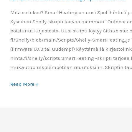
Mitä se tekee? SmartHeating on uusi Spot-hinta.fi pal
Kyseinen Shelly-skripti korvaa aiemman ”Outdoor adj
poistunut kirjastosta. Uusi skripti löytyy Githubista
fi/Shelly/blob/main/Scripts/Shelly-SmartHeating.js T
(firmware 1.0.3 tai uudempi) käyttämällä kirjastolink
hinta.fi/shelly/scripts SmartHeating -skripti tarjo
mukautuu ulkolämpötilan muutoksiiin. Skriptin taust
SmartHeating
Read More »
–
Älykäs
ja
monipuolinen
ohjaus