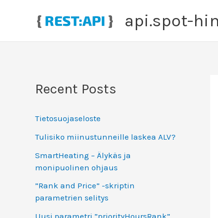
Siirry
api.spot-hin
sisältöön
Recent Posts
Tietosuojaseloste
Tulisiko miinustunneille laskea ALV?
SmartHeating – Älykäs ja
monipuolinen ohjaus
”Rank and Price” -skriptin
parametrien selitys
Uusi parametri ”priorityHoursRank”