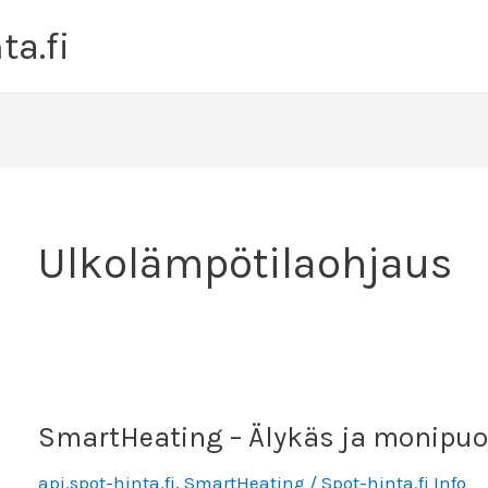
ta.fi
Ulkolämpötilaohjaus
SmartHeating – Älykäs ja monipuo
api.spot-hinta.fi
,
SmartHeating
/
Spot-hinta.fi Info